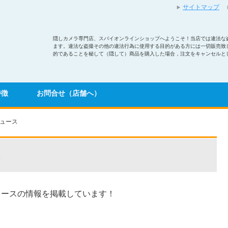
サイトマップ
隠しカメラ専門店、スパイオンラインショップへようこそ！当店では違法な
ます。違法な盗撮その他の違法行為に使用する目的がある方には一切販売致
的であることを秘して（隠して）商品を購入した場合，注文をキャンセルと
特徴
お問合せ（店舗へ）
ュース
ス
リースの情報を掲載しています！