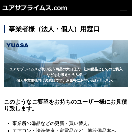
toggl
navig
事業者様（法人・個人）用窓口
ユアサプライムスが取り扱う商品の大口仕入、社内備品としてのご購入
などをお考えの法人様、
個人事業主様向けの窓口です。お気軽にお問い合わせ下さい。
このようなご要望をお持ちのユーザー様にお見積
り致します。
事業所の備品などの更新・買い替え。
エアコン・洗浄便座・家電品など、施設備品案へ