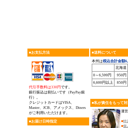
■お支払方法
■送料について
本州は
税込合計金額6,
北海道
0～6,599円
950円
6,600円以上
850円
代引手数料は330円
です。
銀行振込は前払いです（PayPay銀
行）。
クレジットカードはVISA、
■私が責任をもって対
Master、JCB、アメックス、Diners
運営
がご利用いただけます。
■お届け日時指定
■
特
■
個