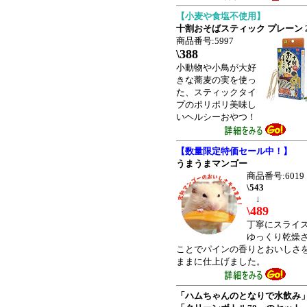
【小麦や食塩不使用】
十割おそばスティック プレーン 2
商品番号:5997
\388
小動物や小鳥が大好
きな蕎麦の実を使っ
た、スティックタイ
プのポリポリ美味し
いヘルシーおやつ！
【数量限定特価セール中！】
うまうまマンゴー
商品番号:6019
\543
↓
\489
丁寧にスライ
ゆっくり乾燥
ことでパインの香りとおいしさ
ままに仕上げました。
「ハムちゃんのとなりで水飲み