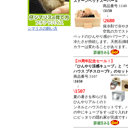
ストーンベッドスーパーＳ
商品番号:1149
\3150
↓
\2680
保冷剤で冷や
シマリスの飼い方
空気の力でス
ベッドのひんやり感がパワーア
冷たさが持続します。天然石(御
カラーは変わることがあります
【29周年記念セール！】
「ひんやり涼感キューブ」と「
ハウス プチスロープF」のセッ
商品番号:5107
\1650
↓
\1507
夏の暑さを和らげる
ひんやりアルミのト
ンネルとハウスのセットです。
の中にキューブをすっぽり入れ
にピッタリの隠れ家が完成です♪