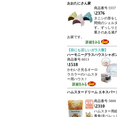
おおたにさん家
商品番号:5557
\2376
タニシの形を
間焼のシェル
す。ずっしり
重さのある瀬
お家です。
【目にも涼しいガラス製】
ハーモニーグラスハウスシャボ
商品番号:6013
\1518
かわいさ光るオーロ
ラカラーのハムスタ
ー用ハウス！
ハムスタードリーム エキスパート 
商品番号:5869
\2310
ハムスター用
養食(非ペレット