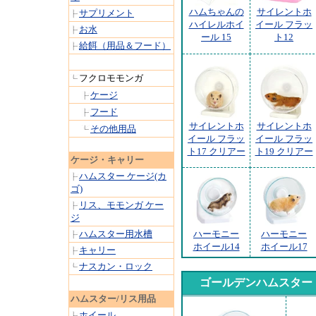
ハムちゃんの
サイレントホ
サプリメント
ハイレルホイ
イール フラッ
お水
ール 15
ト12
給餌（用品＆フード）
フクロモモンガ
ケージ
フード
サイレントホ
サイレントホ
その他用品
イール フラッ
イール フラッ
ト17 クリアー
ト19 クリアー
ケージ・キャリー
ハムスター ケージ(カ
ゴ)
リス、モモンガ ケー
ジ
ハムスター用水槽
ハーモニー
ハーモニー
ホイール14
ホイール17
キャリー
ナスカン・ロック
ゴールデンハムスター
ハムスター/リス用品
ホイール