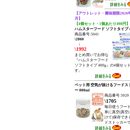
【アウトレット・賞味期限2026
月】
【4個セット・1個あたり498円】
ハムスターフード ソフトタイプ 4
商品番号:5041
\2860
↓
\1992
まとめ買いでお得な
『ハムスターフード
ソフトタイプ 400g』の4個セッ
す。
ペット用 空気が抜けるフードス
ー 800ml
商品番号:5929
\1705
毎日使うフー
単に真空(真空
けて)保存でき
ドストッカー