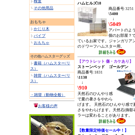
検査
ハムヒルズ18
その他用品
商品番号:3251
\5400
↓
おもちゃ
\5049
かじり木
アパートのよ
個のお部屋？
パイプ
ているお家です。ジャンガリア
おもちゃ
のドワーフハムスター用。
その他ハムスターグッズ
【アウトレット 傷・カケあり】
書籍（ハムスター/リ
ストーンベッド ゴールデン
ス）
商品番号:1831
雑貨（ハムスター/リ
\1138
ス）
↓
\910
天然石のひんやり感
・雑貨（動物全般）
で夏の暑さをやわら
げます。 天然石のひんやり感で
お客様の声
さをやわらげます。天然石(御影
ラーは変わることがあります。
【数量限定特価セール中！】