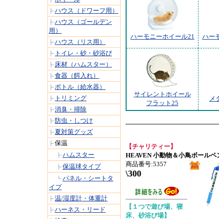
ハウス（ドワーフ用）
ハウス（ゴールデン
用）
ハーモニーホイール21
ハーモ
ハウス（リス用）
トイレ・砂・砂浴び
床材（ハムスター）
食器（餌入れ）
ボトル（給水器）
サイレントホイール
トリミング
メ
フラット25
消臭・掃除
防虫・しつけ
夏対策グッズ
保温
【チャリティー】
ハムスター
HEAVEN 小動物＆小鳥ボールペ
商品番号:5357
保温球タイプ
\300
パネル・シートタ
イプ
温/湿度計・体重計
【１つで遊び場、寝
ハーネス・リード
床、砂浴び場】