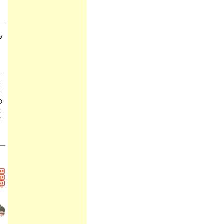
ッ
付
い
ー
の
た
対