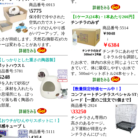
す。
商品番号:0913
\5775
保冷剤で冷やされた
【1ケース(24本)・1本あたり266円】
空気の力でストーン
チンチラのみず
ベッドのひんやり感
商品番号:5514
がパワーアップ。冷
￥9048
↓
たさが持続します。天然石(御影石)のカ
￥6384
ラーは変わることがあります。
チンチラにあわせ
ミネラル分を調節
【しっかりとした重さの陶器製】
たお水で、体内の水分と同じように
ポットハウス L
きていて、体に吸収しやすいお水で
商品番号:5781
す。500mlペットボトル24本セット。
6248
砂を入れて砂浴び
に、床材を入れたら
【数量限定特価セール中！】
休息場所にも…ぽっ
コンフォートチンチラスペシャル ST
てり落ち着く陶器の
レード【一度のご注文で1個まで】
お部屋。
商品番号:2924
\33250
チンチラさん専用の
【おウチがひんやりスポットに！】
高さのあるケージ。
涼感キューブ Ｌ
上下運動が得意なチ
商品番号:5111
ンチラさんにぴった
\4254