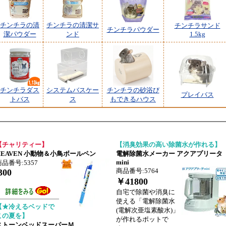
チンチラの清
チンチラの清潔サ
チンチラサンド
チンチラパウダー
潔パウダー
ンド
1.5kg
チンチラダス
システムバスケー
チンチラの砂浴び
プレイバス
トバス
ス
もできるハウス
【チャリティー】
【消臭効果の高い除菌水が作れる】
HEAVEN 小動物＆小鳥ボールペン
電解除菌水メーカー アクアプリータ
mini
商品番号:5357
商品番号:5764
300
￥41800
自宅で除菌や消臭に
使える「電解除菌水
【★冷えるベッドで
(電解次亜塩素酸水)」
この夏を】
が作れるポットで
ストーンベッドスーパーＭ