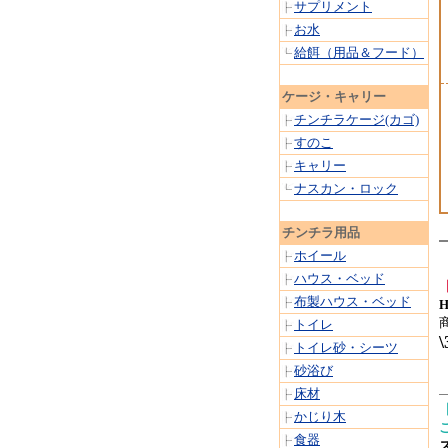
サプリメント
お水
給餌（用品＆フード）
ケージ・キャリー
チンチラケージ(カゴ)
すのこ
キャリー
ナスカン・ロック
チンチラ用品
ホイール
ハウス・ベッド
布製ハウス・ベッド
トイレ
\
トイレ砂・シーツ
砂浴び
床材
かじり木
食器