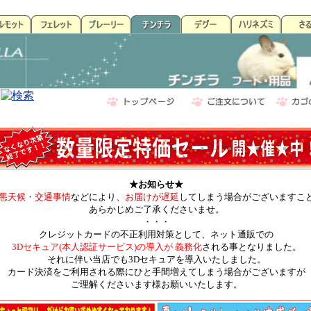
★お知らせ★
悪天候・交通事情
などにより、
お届けが遅延
してしまう場合がございますこ
あらかじめご了承くださいませ。
・・・
クレジットカードの不正利用対策として、ネット通販での
3Dセキュア(本人認証サービス)の導入が 義務化
される事となりました。
それに伴い当店でも3Dセキュアを導入いたしました。
カード決済をご利用される際にひと手間増えてしまう場合がございますが
ご理解くださいます様お願いいたします。