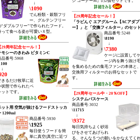
ジ コーナーM』の2個セットです。
↓
\1090
でん粉類・穀類フリ
【29周年記念セール！】
ー、グルテンフリー
「ラビんぐ エアグルーム【ACアダプ
の“ダブルフリー”で作られたフード。
ー】」と「交換フィルター」のセッ
持って食べる姿が可愛いＸ型。
商品番号:5248
\8190
↓
【29周年記念セール！】
\7380
チモシーのきわみ ビタミンC
ケージに設置して
商品番号:5968
ージ内を舞う抜け
1100
を集めるための集毛ファンの本体と
↓
交換用フィルターのお得なセットで
920
す。
できるだけ牧草に近
い状態で作られたペ
レットです。
【29周年セール中・20％OFF】
システムバスケース
商品番号:3032
ペット用 空気が抜けるフードストッカ
\11715
 1200ml
↓
商品番号:5930
\9372
\1925
毎日気持ちよく砂浴
毎日使うフードを簡
びをさせてあげられ
単に真空(真空に近づ
る、そんな５つの願いをかなえてく