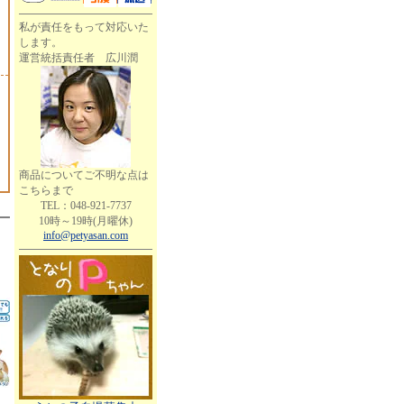
私が責任をもって対応いた
します。
運営統括責任者 広川潤
商品についてご不明な点は
こちらまで
TEL：048-921-7737
10時～19時(月曜休)
info@petyasan.com