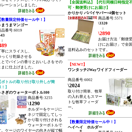
【全国送料込】【代引同梱日時指定
コレーションしました。
可・郵便受けにお届け】
かりかり パパイヤバー×4個セット
商品番号:5571
【数量限定特価セール中！】
\3320
うまうまマンゴー
↓
商品番号:6019
\2890
543
お届け方法「郵便
↓
けにお届け」で全
489
送料込みのセットです。
丁寧にスライスし、
ゆっくり乾燥させる
ことでパインの香りとおいしさをその
【NEW!!】
ままに仕上げました。
ワンタッチ2Wayワイドフィーダー
商品番号:6002
【ボトルの取り付け取り外しが簡
\2024
単！】
取り付け簡単、牧草
うさぎのウォーターボトル300
の入れ替えもスマー
商品番号:3255
トな牧草フィーダ
\1290
ー。
ホルダーをケージに
ネジで固定してしっ
かり取り付けされる
【数量限定特価セール中！】
ウォーターボトルで
ヘイヘイ ホルダー
す。ケージのワイヤーの向きが縦で幅