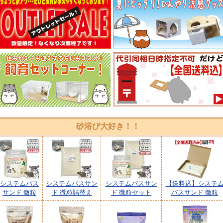
砂浴び大好き！！
システムバス
システムバスサン
システムバスサン
【送料込】システ
サンド 微粒
ド 微粒詰替え
ド 微粒セット
バスサンド 微粒