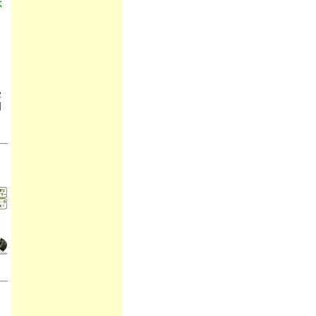
不
受
国