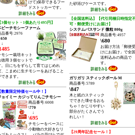
けて)保存できるフー
た砂浴びケースです。
ドストッカーです。
【全国送料込】【代引同梱日時指定
【3個セット・1個あたり495円】
可・郵便受けにお届け】
ベビーチモシーファーム
システムバスサンド 微粒 800g
商品番号:2976
商品番号:4957
1650
\680
↓
お届け方法「郵便
1485
けにお届け」で全
チモシー栽培キット
送料込みの商品で
お徳用３個セットで
す。
す。日にちをずらして育てはじめれ
ば、こまめに生チモシーをあげること
ができます。
ガリガリ スティックボール M
商品番号:5789
\847
【数量限定特価セール中！】
木と紙のスティック
ジョイミー カジってりんごチモシー
でできた壊せるおも
商品番号:6008
ちゃ！かじりやすい
\770
部分がたくさんでう
↓
れしい！
\695
チモシーをベースに
小動物の大好きなリ
【29周年記念セール！】
ンゴをミックスし、バラの花びらでデ