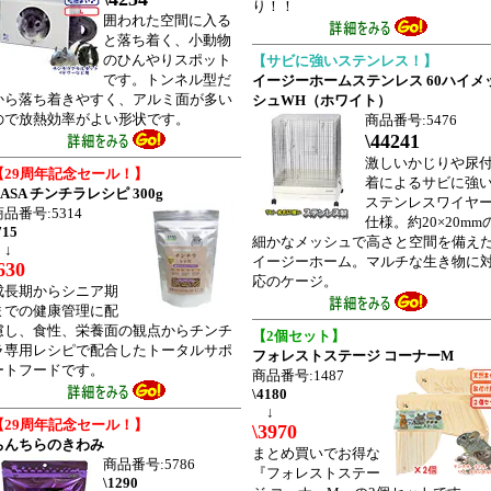
り！！
囲われた空間に入る
と落ち着く、小動物
のひんやりスポット
【サビに強いステンレス！】
です。トンネル型だ
イージーホームステンレス 60ハイメ
から落ち着きやすく、アルミ面が多い
シュWH（ホワイト）
ので放熱効率がよい形状です。
商品番号:5476
\44241
激しいかじりや尿
【29周年記念セール！】
着によるサビに強
CASA チンチラレシピ 300g
ステンレスワイヤ
商品番号:5314
仕様。約20×20mm
715
細かなメッシュで高さと空間を備え
↓
イージーホーム。マルチな生き物に
630
応のケージ。
成長期からシニア期
までの健康管理に配
慮し、食性、栄養面の観点からチンチ
【2個セット】
ラ専用レシピで配合したトータルサポ
フォレストステージ コーナーM
ートフードです。
商品番号:1487
\4180
↓
【29周年記念セール！】
\3970
ちんちらのきわみ
まとめ買いでお得な
商品番号:5786
『フォレストステー
\1290