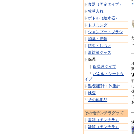
食器（固定タイプ）
牧草入れ
ボトル（給水器）
トリミング
シャンプー・ブラシ
消臭・掃除
防虫・しつけ
夏対策グッズ
保温
保温球タイプ
パネル・シートタ
\
イプ
温/湿度計・体重計
検査
その他用品
その他チンチラグッズ
書籍（チンチラ）
雑貨（チンチラ）