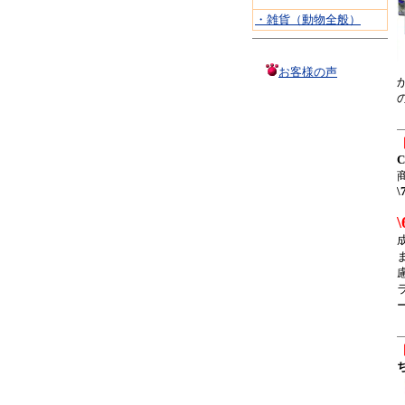
・雑貨（動物全般）
お客様の声
\
\