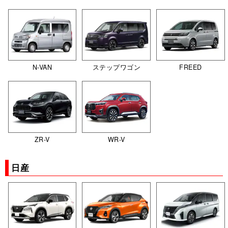
N-VAN
ステップワゴン
FREED
ZR-V
WR-V
日産