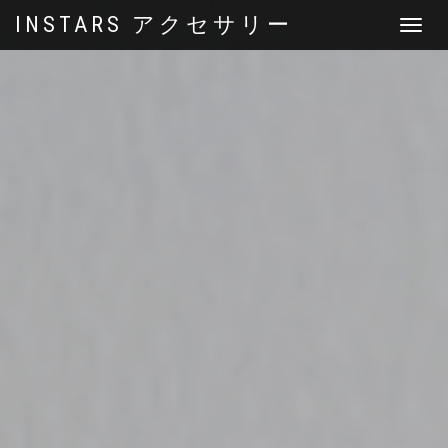
INSTARS アクセサリー
navigat