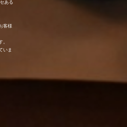
セある
お客様
す。
ていま