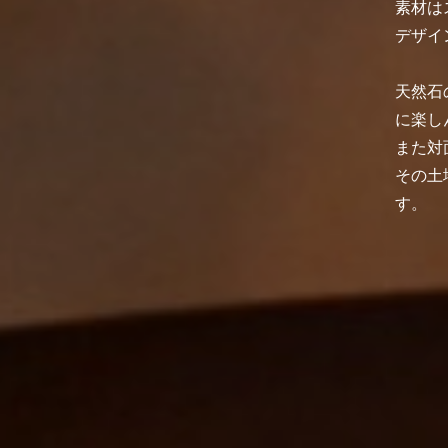
素材は
デザイ
天然石
に楽し
また対
その土
す。