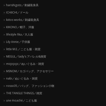
harishigoto／刺繍装身具
ICHIICHI／ドール
kiitos works／刺繍装身具
KIKONO／帽子、洋服
lifestyle fika／大人服
Lily Annie／子供服
little M.E.／こども服・雑貨
MEGUL／lady's アパレル&雑貨
mojojojo／ぬいぐるみ・雑貨
MSNOM／カゴバッグ、アクセサリー
nabi／ぬいぐるみ・雑貨
rosso35／バッグ、ファッション小物
THE TANGLE THINGS／雑貨
une moaché／こども服