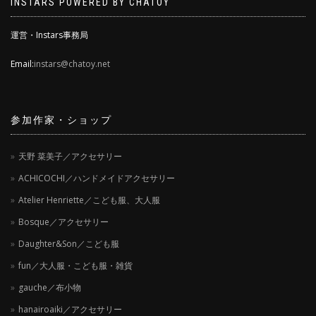
INSTARS POWERED BY CHATOY
運営・Instars事務局
Email:
instars@chatoy.net
参加作家・ショップ
天野 菜美子／アクセサリー
ACHICOCHI／ハンドメイドアクセサリー
Atelier Henriette／こども服、大人服
Bosque／アクセサリー
Daughter&Son／こども服
fun／大人服・こども服・雑貨
gauche／布小物
hanairoaiki／アクセサリー