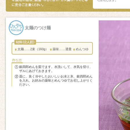
太麺のつけ麺
太麺……2束（160g）
薬味……適量
めんつゆ
銀四郎めんを茹でます。水洗いして、水気を切り、
ザルにあげておきます。
器に、良く冷やしたおいしいお水と氷、銀四郎めん
を入れ、お好みの薬味とめんつゆでお召し上がりく
ださい。