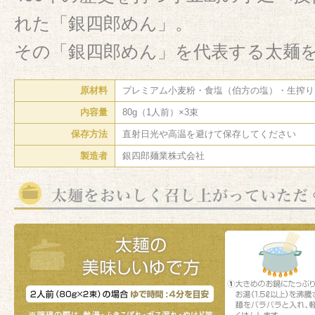
れた「銀四郎めん」。
その「銀四郎めん」を代表する太麺
原材料
プレミアム小麦粉・食塩（伯方の塩）・生搾り
内容量
80g（1人前）×3束
保存方法
直射日光や高温を避けて保存してください
製造者
銀四郎麺業株式会社