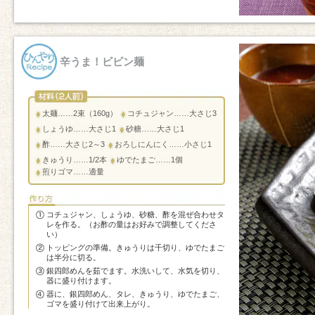
辛うま！ビビン麺
太麺……2束（160g）
コチュジャン……大さじ3
しょうゆ……大さじ1
砂糖……大さじ1
酢……大さじ2～3
おろしにんにく……小さじ1
きゅうり……1/2本
ゆでたまご……1個
煎りゴマ……適量
コチュジャン、しょうゆ、砂糖、酢を混ぜ合わせタ
レを作る。（お酢の量はお好みで調整してくださ
い）
トッピングの準備。きゅうりは千切り、ゆでたまご
は半分に切る。
銀四郎めんを茹でます。水洗いして、水気を切り、
器に盛り付けます。
器に、銀四郎めん、タレ、きゅうり、ゆでたまご、
ゴマを盛り付けて出来上がり。