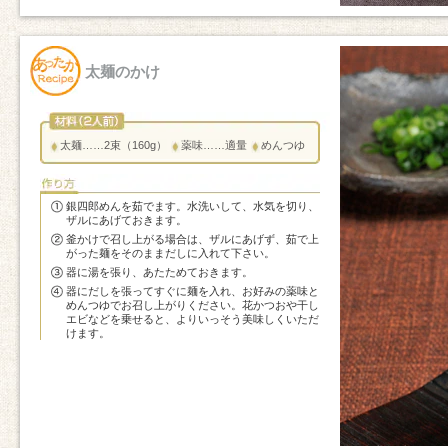
太麺のかけ
太麺……2束（160g）
薬味……適量
めんつゆ
銀四郎めんを茹でます。水洗いして、水気を切り、
ザルにあげておきます。
釜かけで召し上がる場合は、ザルにあげず、茹で上
がった麺をそのままだしに入れて下さい。
器に湯を張り、あたためておきます。
器にだしを張ってすぐに麺を入れ、お好みの薬味と
めんつゆでお召し上がりください。花かつおや干し
エビなどを乗せると、よりいっそう美味しくいただ
けます。