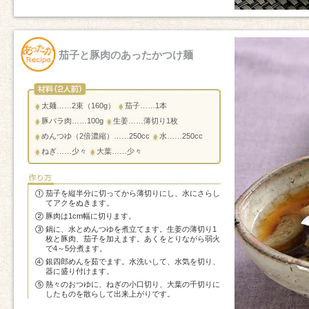
茄子と豚肉のあったかつけ麺
太麺……2束（160g）
茄子……1本
豚バラ肉……100g
生姜……薄切り1枚
めんつゆ（2倍濃縮）……250cc
水……250cc
ねぎ……少々
大葉……少々
茄子を縦半分に切ってから薄切りにし、水にさらし
てアクをぬきます。
豚肉は1cm幅に切ります。
鍋に、水とめんつゆを煮立てます。生姜の薄切り1
枚と豚肉、茄子を加えます。あくをとりながら弱火
で4～5分煮ます。
銀四郎めんを茹でます。水洗いして、水気を切り、
器に盛り付けます。
熱々のおつゆに、ねぎの小口切り、大葉の千切りに
したものを散らして出来上がりです。