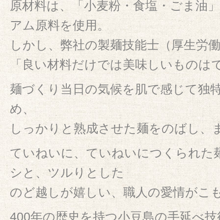
原材料は、「小麦粉・食塩・ごま油
アム原料を使用。
しかし、弊社の製麺技能士（厚生労
「良い材料だけでは美味しいものは
麺づくり当日の気候を肌で感じて独
め、
しっかりと熟成させた麺をのばし、
ていねいに、ていねいにつくられた
シと、ツルりとした
のど越しが嬉しい、職人の愛情がこ
400年の歴史を持つ小豆島の手延べ