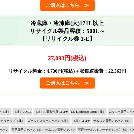
ご購入はこちら ≫
冷蔵庫・冷凍庫(大)171L以上
リサイクル製品容積：500L～
【リサイクル券 1-E】
27,093円(税込)
リサイクル料金：4,730円(税込)＋収集運搬費：22,363円
ご購入はこちら ≫
ア（株）
（株）VOICE
（株）内田製作所 コロナ
LG Electronics Japan（株）
エルジー電子ジャ
クリナップ（株）
ゴールドスタージャパン（株）
（株）コロナ
サムスン電子ジャパン（株）
ャパン
三星電子ジャパン（株） サムスン電子ジャパン
三洋セールス＆マーケティング（株） パ