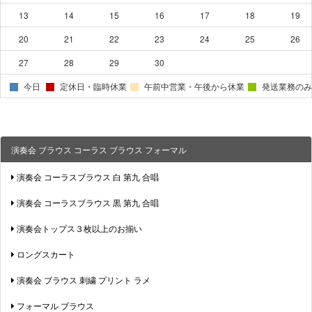
13
14
15
16
17
18
19
20
21
22
23
24
25
26
27
28
29
30
今日
定休日・臨時休業
午前中営業・午後から休業
発送業務のみ
演奏会 ブラウス コーラス ブラウス フォーマル
演奏会 コーラスブラウス 白 第九 合唱
演奏会 コーラスブラウス 黒 第九 合唱
演奏会トップス３枚以上のお揃い
ロングスカート
演奏会 ブラウス 刺繍 プリント ラメ
フォーマル ブラウス