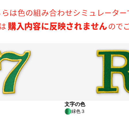
文字の色
緑色３