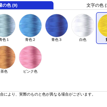
縁の色 (9)
文字の色 (3
青色１
青色２
青色３
白色
茶色
ピンク色
合により、実際のものと色が異なる場合がございます。