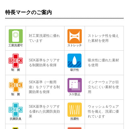
特長マークのご案内
対工業洗濯性に優れ
ストレッチ性を備え
ています
た素材を使用
工業洗濯可
ストレッチ
SEK基準をクリアす
吸水性に優れた素材
る制菌効果を発揮
を使用
制 菌
吸汗性
SEK基準（一般用
インナーウェアが目
途）をクリアする制
立ちにくい素材を使
菌効果を発揮
用
制 菌
スケ防止
SEK基準をクリアす
ウォッシュ＆ウェア
る優れた抗菌防臭効
性を備え、洗濯に優
果
れています
抗菌防臭
洗濯性