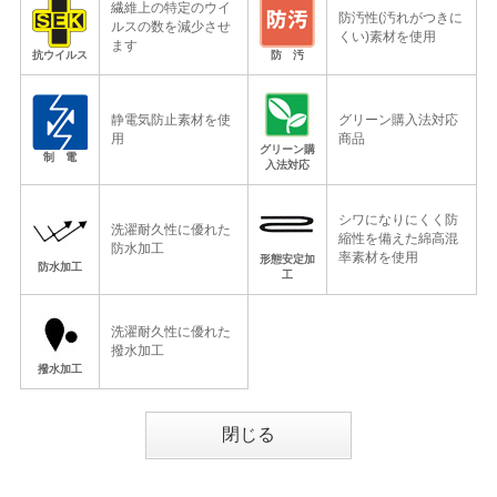
繊維上の特定のウイ
防汚性(汚れがつきに
ルスの数を減少させ
くい)素材を使用
ます
抗ウイルス
防 汚
静電気防止素材を使
グリーン購入法対応
用
商品
グリーン購
制 電
入法対応
シワになりにくく防
洗濯耐久性に優れた
縮性を備えた綿高混
防水加工
率素材を使用
形態安定加
防水加工
工
洗濯耐久性に優れた
撥水加工
撥水加工
閉じる