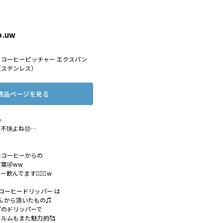
o.uw
c コーヒーピッチャー エクスパン
（ステンレス）
商品ページを見る

不快よね😣…
たコーヒーからの
葉🤣ww
んでます🙆🏻‍♀️w
コーヒードリッパー は
gn さんから頂いたもの♫
プのドリッパーで
ルムもまた魅力的🥰