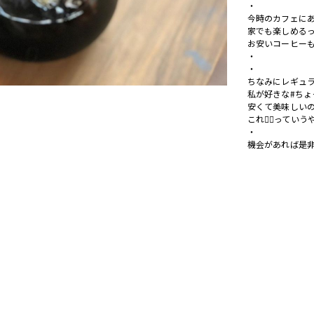
・
今時のカフェに
家でも楽しめるって
お安いコーヒーも
・
・
ちなみにレギュ
私が好きな#ちょ
安くて美味しい
これ👍🏻っていう
・
機会があれば是