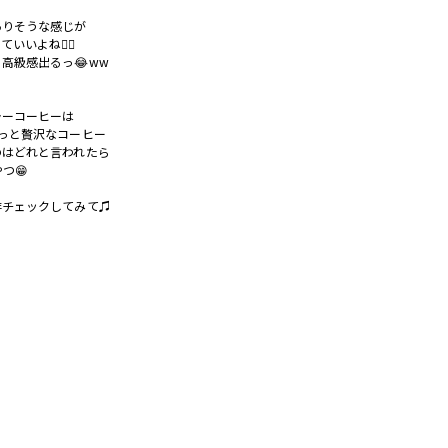
ありそうな感じが
いいよね👍🏻
高級感出るっ😂ww
ラーコーヒーは
っと贅沢なコーヒー
のはどれと言われたら
やつ😁
非チェックしてみて♫