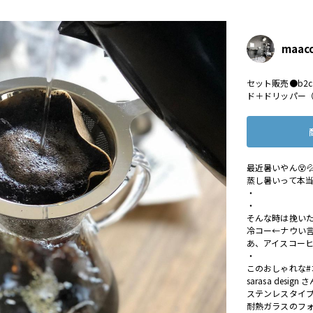
maac
セット販売●b2
ド＋ドリッパー
最近暑いやん😵
蒸し暑いって本当
・
・
そんな時は挽い
冷コー←ナウい言
あ、アイスコーヒー飲
・
このおしゃれな#
sarasa desi
ステンレスタイ
耐熱ガラスのフォ