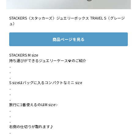
STACKERS〈スタッカーズ〉ジュエリーボックス TRAVEL S（グレージ
ュ）
商品ページを見る
STACKERS M size
持ち運びができるジュエリーケース💎のご紹介
．
．
．
S sizeはバッグに入るコンパクトなミニ size
．
．
．
旅行に1番使えるのはM size✨
．
．
．
右側の仕切りが取れます♪
．