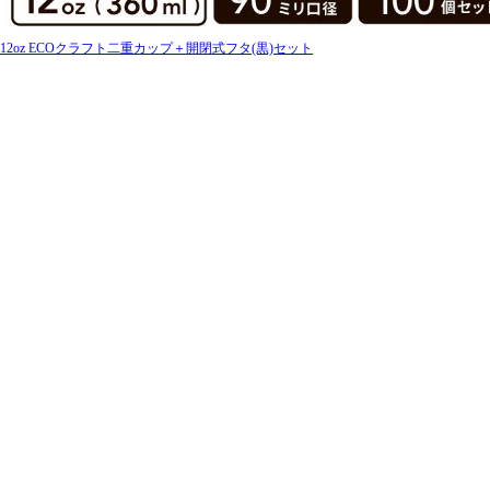
12oz ECOクラフト二重カップ＋開閉式フタ(黒)セット