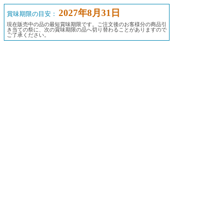
2027年8月31日
賞味期限の目安：
現在販売中の品の最短賞味期限です。ご注文後のお客様分の商品引
き当ての祭に、次の賞味期限の品へ切り替わることがありますので
ご了承ください。