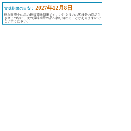
2027年12月8日
賞味期限の目安：
現在販売中の品の最短賞味期限です。ご注文後のお客様分の商品引
き当ての祭に、次の賞味期限の品へ切り替わることがありますので
ご了承ください。