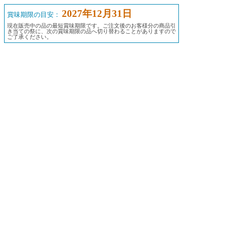
2027年12月31日
賞味期限の目安：
現在販売中の品の最短賞味期限です。ご注文後のお客様分の商品引
き当ての祭に、次の賞味期限の品へ切り替わることがありますので
ご了承ください。