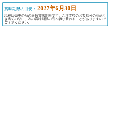
2027年6月30日
賞味期限の目安：
現在販売中の品の最短賞味期限です。ご注文後のお客様分の商品引
き当ての祭に、次の賞味期限の品へ切り替わることがありますので
ご了承ください。