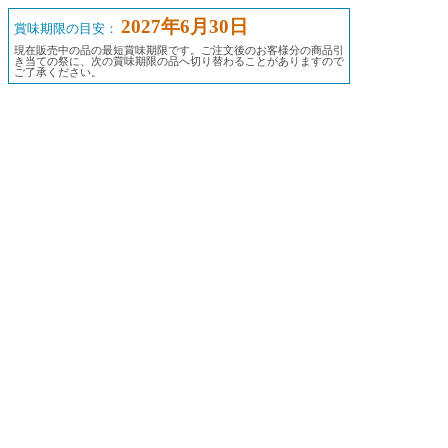
2027年6月30日
賞味期限の目安：
現在販売中の品の最短賞味期限です。ご注文後のお客様分の商品引
き当ての祭に、次の賞味期限の品へ切り替わることがありますので
ご了承ください。