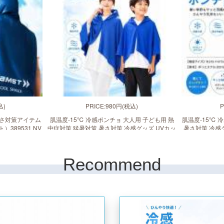
込)
PRICE:980円(税込)
P
 暑さ対策アイテム
肌温度-15℃ 冷感ポンチョ 大人用 子ども用 熱
肌温度-15℃ 
ト）389531 NV
中症対策 猛暑対策 暑さ対策 冷感グッズ UVカッ
暑さ対策 冷感グ
暑さ対策 UVカッ
ト UPF50＋ フェス アウトドア
0＋ スポーツ
Recommend