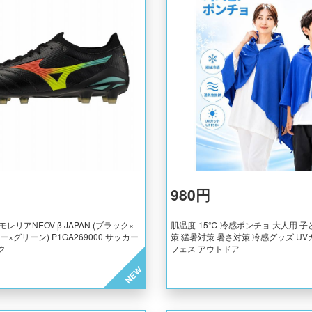
980円
 モレリアNEOV β JAPAN (ブラック×
肌温度-15℃ 冷感ポンチョ 大人用 子
×グリーン) P1GA269000 サッカー
策 猛暑対策 暑さ対策 冷感グッズ UVカ
ク
フェス アウトドア
NEW