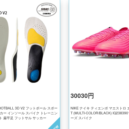
30030円
FOOTBALL 3D V2 フットボール スポー
NIKE ナイキ ティエンポ マエストロ エ
ーカー インソール スパイク トレーニン
T (MULTI-COLOR/BLACK) IQ238
ト 扁平足 フットサル サッカー
ーズ スパイク
NEW