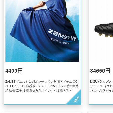
4499円
34650円
ZAMST ザムスト 冷感ポンチョ 暑さ対策アイテム CO
MIZUNO ミズノ
OL SHADER（冷感ポンチョ） 389503 NVY 熱中症対
オレンジ×イエロー
策 猛暑 酷暑 冷感 暑さ対策 UVカット 冷感ベスト
シューズ スパイ
NEW