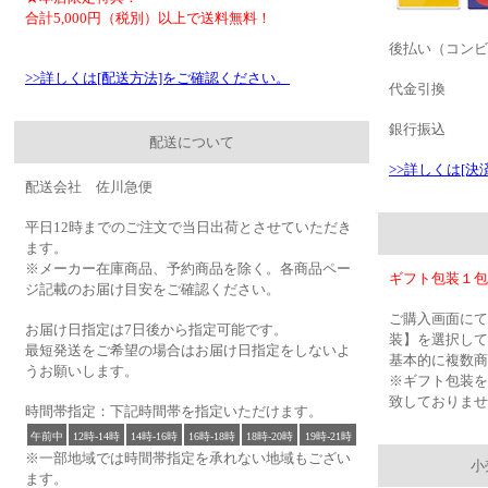
合計5,000円（税別）以上で送料無料！
後払い（コンビ
>>詳しくは[配送方法]をご確認ください。
代金引換
銀行振込
配送について
>>詳しくは[
配送会社 佐川急便
平日12時までのご注文で当日出荷とさせていただき
ます。
※メーカー在庫商品、予約商品を除く。各商品ペー
ギフト包装１包
ジ記載のお届け目安をご確認ください。
ご購入画面にて
お届け日指定は7日後から指定可能です。
装】を選択して
最短発送をご希望の場合はお届け日指定をしないよ
基本的に複数商
うお願いします。
※ギフト包装を
致しておりませ
時間帯指定：下記時間帯を指定いただけます。
午前中
12時-14時
14時-16時
16時-18時
18時-20時
19時-21時
※一部地域では時間帯指定を承れない地域もござい
小
ます。