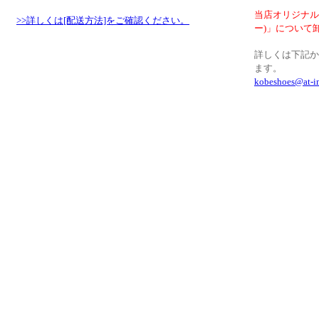
当店オリジナルブ
>>詳しくは[配送方法]をご確認ください。
ー)」について
詳しくは下記か
ます。
kobeshoes@at-i