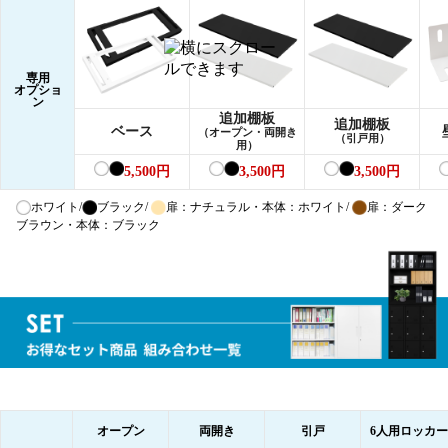
専用
オプショ
ン
追加棚板
追加棚板
ベース
（オープン・両開き
（引戸用）
用）
5,500
円
3,500
円
3,500
円
ホワイト/
ブラック/
扉：ナチュラル・本体：ホワイト/
扉：ダーク
ブラウン・本体：ブラック
オープン
両開き
引戸
6人用ロッカー