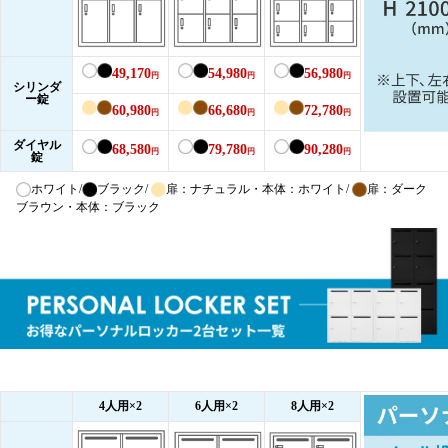
49,170
54,980
56,980
円
円
円
シリンダ
ー錠
60,980
66,680
72,780
円
円
円
ダイヤル
68,580
79,780
90,280
円
円
円
錠
ホワイト/
ブラック/
扉：ナチュラル・本体：ホワイト/
扉：ダーク
ブラウン・本体：ブラック
4人用×2
6人用×2
8人用×2