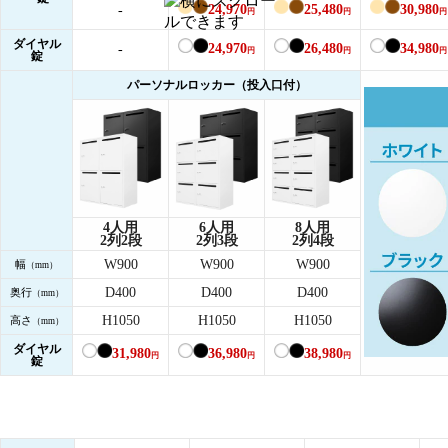
24,970
25,480
30,980
-
円
円
円
ダイヤル
24,970
26,480
34,980
-
円
円
円
錠
パーソナルロッカー（投入口付）
4人用
6人用
8人用
2列2段
2列3段
2列4段
W900
W900
W900
幅
（mm）
D400
D400
D400
奥行
（mm）
H1050
H1050
H1050
高さ
（mm）
ダイヤル
31,980
36,980
38,980
円
円
円
錠