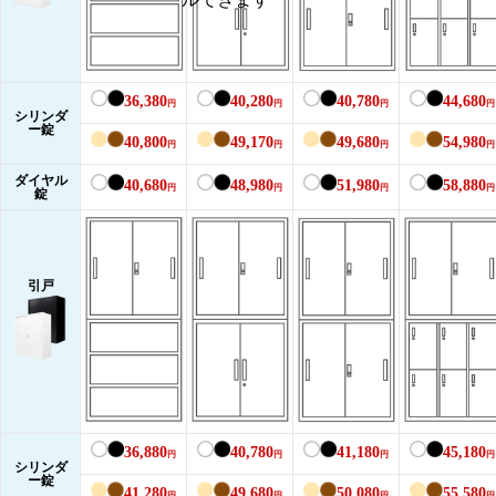
36,380
40,280
40,780
44,680
円
円
円
円
シリンダ
ー錠
40,800
49,170
49,680
54,980
円
円
円
円
ダイヤル
40,680
48,980
51,980
58,880
円
円
円
円
錠
引戸
36,880
40,780
41,180
45,180
円
円
円
円
シリンダ
ー錠
41,280
49,680
50,080
55,580
円
円
円
円