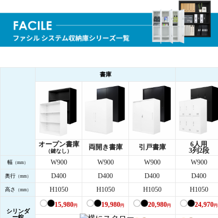
書庫
オープン書庫
6人用
両開き書庫
引戸書庫
3列2段
（鍵なし）
W900
W900
W900
W900
幅
（mm）
D400
D400
D400
D400
奥行
（mm）
H1050
H1050
H1050
H1050
高さ
（mm）
15,980
19,980
20,980
24,970
円
円
円
円
シリンダ
ー錠