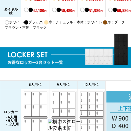
ダイヤル
42,180
50,480
51,980
60,580
円
円
円
円
錠
ホワイト/
ブラック/
扉：ナチュラル・本体：ホワイト/
扉：ダーク
ブラウン・本体：ブラック
6人用×2
9人用×2
12人用×2
ロッカー
・6人用
・9人用
・12人用