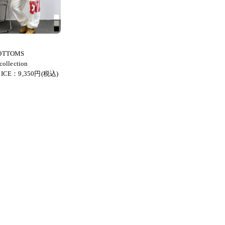
OTTOMS
collection
RICE：9,350円(税込)