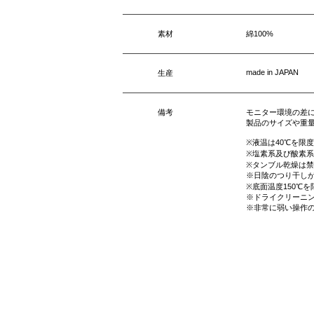
素材
綿100%
made in JAPAN
生産
備考
モニター環境の差
製品のサイズや重
※液温は40℃を限
※塩素系及び酸素
※タンブル乾燥は
※日陰のつり干し
※底面温度150℃
※ドライクリーニ
※非常に弱い操作