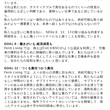
ています。
それは私たちが、サスティナブルで責任あるものづくりへの投資が、
倫理的にも正しい判断であり、素晴らしい仕事であると信じているか
ら。
私たちのデザインは一過性のものではありません。持続可能な取り組
みがより一層重要となる、未来へ続くものでなければならないので
す。
私たちは互いに敬意を払い、SDGs 8、12、17の取り組みを約束する
関係性を、ともに働くパートナーたちと築くことを目指しています。
GOAL 8：働きがいも 経済成長も
Ferm Living では、例えばCoCやBSCIのような認証を利用して、労働
者の権利を守るために積極的に取り組んでいます。私たちはポジティ
ブな変化をもたらす一員として人々に適切な仕事と労働条件を提供
し、自分たちの役割を果たしたいと思います。
GOAL 12：つくる責任つかう責任
Ferm Living では、人々が自らの消費に目を向け、持続可能なライフ
スタイルを目指すようにしていきたいと考えています。私たちには頼
もしい仲間がいます。サプライヤーとしっかり連携し、サプライチェ
ーンのあらゆる開発と改善に継続的に取り組み、認証の力を借りて使
用する素材やアイテムの品質の高さも保証しています。過剰生産にス
トップをかけることを目指して、適正な量のアイテムを作りたいと考
えています。販売されていないアイテムについては、焼却や破棄する
ことはありません。毎年プライベートガレッジセールを開催して、残
ったアイテムは赤十字やNGO団体に寄付しています。