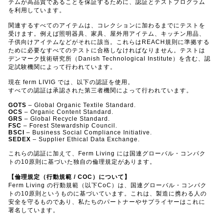
テムが高品質であることを保証するために、認証とテストプログラム
を利用しています。
関連するすべてのアイテムは、コレクションに加わるまでにテストを
受けます。例えば照明器具、家具、屋外用アイテム、キッチン用品、
子供向けアイテムなどがそれに該当。これらはREACH規則に準拠する
ために必要なすべてのテストに合格しなければなりません。テストは
デンマーク技術研究所（Danish Technological Institute）を含む、認
定試験機関によって行われています。
現在 ferm LIVIG では、以下の認証を使用。
すべての認証は承認された第三者機関によって行われています。
GOTS
– Global Organic Textile Standard.
OCS
– Organic Content Standard.
GRS
– Global Recycle Standard.
FSC
– Forest Stewardship Council.
BSCI
– Business Social Compliance Initiative.
SEDEX
– Supplier Ethical Data Exchange.
これらの認証に加えて、Ferm Living には国連グローバル・コンパク
トの10原則に基づいた独自の倫理規定があります。
【倫理規定（行動規範 / COC）について】
Ferm Living の行動規範（以下CoC）は、国連グローバル・コンパク
トの10原則というものに基づいています。これは、製造に携わる人の
安全を守るものであり、私たちのパートナーやサプライヤーはこれに
署名しています。