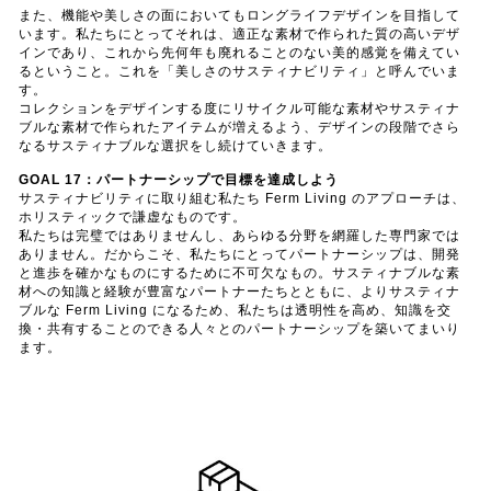
また、機能や美しさの面においてもロングライフデザインを目指して
います。私たちにとってそれは、適正な素材で作られた質の高いデザ
インであり、これから先何年も廃れることのない美的感覚を備えてい
るということ。これを「美しさのサスティナビリティ」と呼んでいま
す。
コレクションをデザインする度にリサイクル可能な素材やサスティナ
ブルな素材で作られたアイテムが増えるよう、デザインの段階でさら
なるサスティナブルな選択をし続けていきます。
GOAL 17：パートナーシップで目標を達成しよう
サスティナビリティに取り組む私たち Ferm Living のアプローチは、
ホリスティックで謙虚なものです。
私たちは完璧ではありませんし、あらゆる分野を網羅した専門家では
ありません。だからこそ、私たちにとってパートナーシップは、開発
と進歩を確かなものにするために不可欠なもの。サスティナブルな素
材への知識と経験が豊富なパートナーたちとともに、よりサスティナ
ブルな Ferm Living になるため、私たちは透明性を高め、知識を交
換・共有することのできる人々とのパートナーシップを築いてまいり
ます。