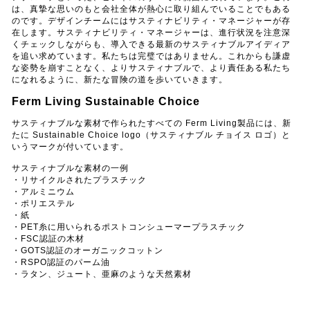
は、真摯な思いのもと会社全体が熱心に取り組んでいることでもある
のです。デザインチームにはサスティナビリティ・マネージャーが存
在します。サスティナビリティ・マネージャーは、進行状況を注意深
くチェックしながらも、導入できる最新のサスティナブルアイディア
を追い求めています。私たちは完璧ではありません。これからも謙虚
な姿勢を崩すことなく、よりサスティナブルで、より責任ある私たち
になれるように、新たな冒険の道を歩いていきます。
Ferm Living Sustainable Choice
サスティナブルな素材で作られたすべての Ferm Living製品には、新
たに Sustainable Choice logo（サスティナブル チョイス ロゴ）と
いうマークが付いています。
サスティナブルな素材の一例
・リサイクルされたプラスチック
・アルミニウム
・ポリエステル
・紙
・PET糸に用いられるポストコンシューマープラスチック
・FSC認証の木材
・GOTS認証のオーガニックコットン
・RSPO認証のパーム油
・ラタン、ジュート、亜麻のような天然素材