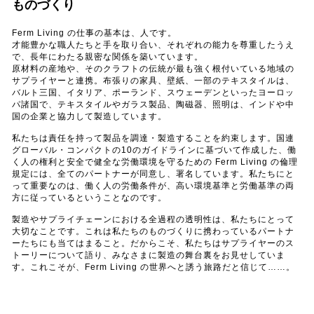
ものづくり
Ferm Living の仕事の基本は、人です。
才能豊かな職人たちと手を取り合い、それぞれの能力を尊重したうえ
で、長年にわたる親密な関係を築いています。
原材料の産地や、そのクラフトの伝統が最も強く根付いている地域の
サプライヤーと連携。布張りの家具、壁紙、一部のテキスタイルは、
バルト三国、イタリア、ポーランド、スウェーデンといったヨーロッ
パ諸国で、テキスタイルやガラス製品、陶磁器、照明は、インドや中
国の企業と協力して製造しています。
私たちは責任を持って製品を調達・製造することを約束します。国連
グローバル・コンパクトの10のガイドラインに基づいて作成した、働
く人の権利と安全で健全な労働環境を守るための Ferm Living の倫理
規定には、全てのパートナーが同意し、署名しています。私たちにと
って重要なのは、働く人の労働条件が、高い環境基準と労働基準の両
方に従っているということなのです。
製造やサプライチェーンにおける全過程の透明性は、私たちにとって
大切なことです。これは私たちのものづくりに携わっているパートナ
ーたちにも当てはまること。だからこそ、私たちはサプライヤーのス
トーリーについて語り、みなさまに製造の舞台裏をお見せしていま
す。これこそが、Ferm Living の世界へと誘う旅路だと信じて……。