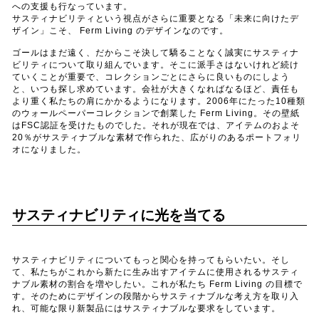
への支援も行なっています。
サスティナビリティという視点がさらに重要となる「未来に向けたデ
ザイン」こそ、 Ferm Living のデザインなのです。
ゴールはまだ遠く、だからこそ決して驕ることなく誠実にサスティナ
ビリティについて取り組んでいます。そこに派手さはないけれど続け
ていくことが重要で、コレクションごとにさらに良いものにしよう
と、いつも探し求めています。会社が大きくなればなるほど、責任も
より重く私たちの肩にかかるようになります。2006年にたった10種類
のウォールペーパーコレクションで創業した Ferm Living。その壁紙
はFSC認証を受けたものでした。それが現在では、アイテムのおよそ
20％がサスティナブルな素材で作られた、広がりのあるポートフォリ
オになりました。
サスティナビリティに光を当てる
サスティナビリティについてもっと関心を持ってもらいたい。そし
て、私たちがこれから新たに生み出すアイテムに使用されるサスティ
ナブル素材の割合を増やしたい。これが私たち Ferm Living の目標で
す。そのためにデザインの段階からサスティナブルな考え方を取り入
れ、可能な限り新製品にはサスティナブルな要求をしています。