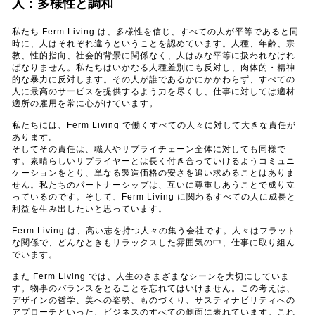
人：多様性と調和
私たち Ferm Living は、多様性を信じ、すべての人が平等であると同
時に、人はそれぞれ違うということを認めています。人種、年齢、宗
教、性的指向、社会的背景に関係なく、人はみな平等に扱われなけれ
ばなりません。私たちはいかなる人種差別にも反対し、肉体的・精神
的な暴力に反対します。その人が誰であるかにかかわらず、すべての
人に最高のサービスを提供するよう力を尽くし、仕事に対しては適材
適所の雇用を常に心がけています。
私たちには、Ferm Living で働くすべての人々に対して大きな責任が
あります。
そしてその責任は、職人やサプライチェーン全体に対しても同様で
す。素晴らしいサプライヤーとは長く付き合っていけるようコミュニ
ケーションをとり、単なる製造価格の安さを追い求めることはありま
せん。私たちのパートナーシップは、互いに尊重しあうことで成り立
っているのです。そして、Ferm Living に関わるすべての人に成長と
利益を生み出したいと思っています。
Ferm Living は、高い志を持つ人々の集う会社です。人々はフラット
な関係で、どんなときもリラックスした雰囲気の中、仕事に取り組ん
でいます。
また Ferm Living では、人生のさまざまなシーンを大切にしていま
す。物事のバランスをとることを忘れてはいけません。この考えは、
デザインの哲学、美への姿勢、ものづくり、サスティナビリティへの
アプローチといった、ビジネスのすべての側面に表れています。これ