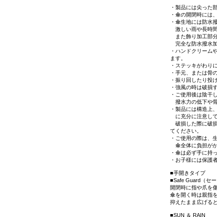
・製品には尖った
・傘の開閉時には
・傘生地には防水
激しい雨や長時間
また飾り加工部分
完全な防水撥水加
・ハンドクリーム
ます。
・ステッキがわり
・手元、または骨
・振り回したり投
・強風の時は破損
・ご使用後は陰干
撥水力の低下や骨
・製品には構造上
に充分に注意して
破損した際に破損
てください。
・ご使用の際は、
傘全体に負担がか
・傘は必ず手に持
・お子様には保護
■手開きタイプ
■Safe Guard（
開閉時に指や爪を
傘を開く時は親指
抑えたまま広げる
■SUN ＆ RAIN