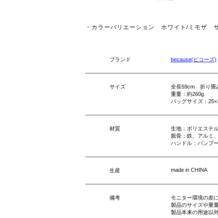
・カラーバリエーション ホワイト/ミモザ サ
ブランド
because(ビコーズ)
サイズ
全長59cm 折り畳
重量：約260g
バッグサイズ：25×
材質
生地：ポリエステル
親骨：鉄、アルミ
ハンドル：バンブ
made in CHINA
生産
備考
モニター環境の差
製品のサイズや重
製品本来の用途以