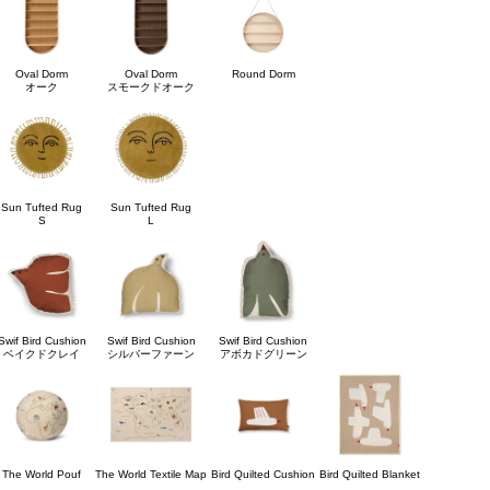
Oval Dorm
Oval Dorm
Round Dorm
オーク
スモークドオーク
Sun Tufted Rug
Sun Tufted Rug
S
L
Swif Bird Cushion
Swif Bird Cushion
Swif Bird Cushion
ベイクドクレイ
シルバーファーン
アボカドグリーン
The World Pouf
The World Textile Map
Bird Quilted Cushion
Bird Quilted Blanket