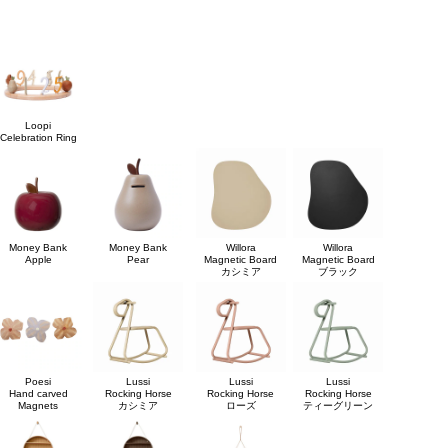
Loopi
Celebration Ring
Money Bank
Money Bank
Willora
Willora
Apple
Pear
Magnetic Board
Magnetic Board
カシミア
ブラック
Poesi
Lussi
Lussi
Lussi
Hand carved
Rocking Horse
Rocking Horse
Rocking Horse
Magnets
カシミア
ローズ
ティーグリーン