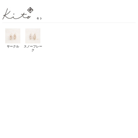
キト
サークル
スノーフレー
ク