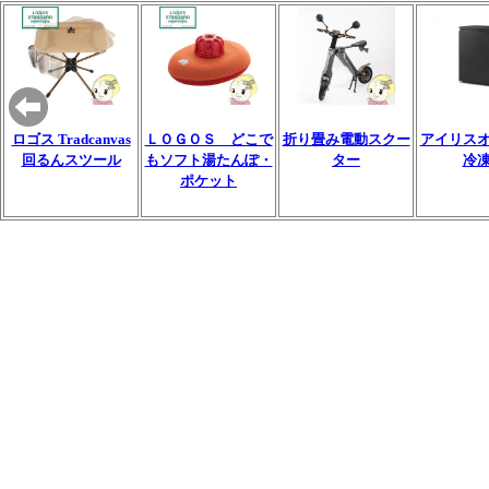
ロゴス Tradcanvas
ＬＯＧＯＳ どこで
折り畳み電動スクー
アイリス
回るんスツール
もソフト湯たんぽ・
ター
冷
ポケット