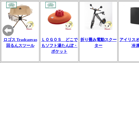
ロゴス Tradcanvas
ＬＯＧＯＳ どこで
折り畳み電動スクー
アイリス
回るんスツール
もソフト湯たんぽ・
ター
冷
ポケット