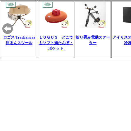
ロゴス Tradcanvas
ＬＯＧＯＳ どこで
折り畳み電動スクー
アイリス
回るんスツール
もソフト湯たんぽ・
ター
冷
ポケット