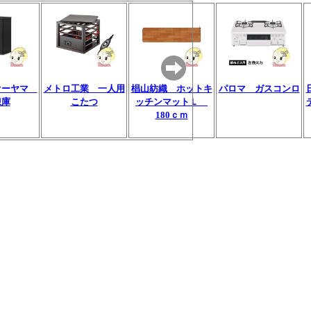
オーヤマ
メトロ工業 一人用
椙山紡織 ホットキ
パロマ ガスコンロ
凍庫
こたつ
ッチンマットＬ
180ｃｍ