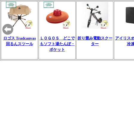
ロゴス Tradcanvas
ＬＯＧＯＳ どこで
折り畳み電動スクー
アイリス
回るんスツール
もソフト湯たんぽ・
ター
冷
ポケット