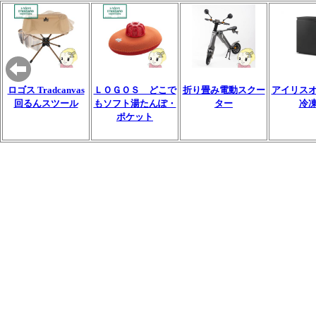
ロゴス Tradcanvas
ＬＯＧＯＳ どこで
折り畳み電動スクー
アイリス
回るんスツール
もソフト湯たんぽ・
ター
冷
ポケット