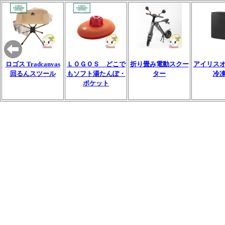
ロゴス Tradcanvas
ＬＯＧＯＳ どこで
折り畳み電動スクー
アイリス
回るんスツール
もソフト湯たんぽ・
ター
冷
ポケット