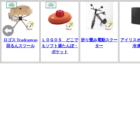
ロゴス Tradcanvas
ＬＯＧＯＳ どこで
折り畳み電動スクー
アイリス
回るんスツール
もソフト湯たんぽ・
ター
冷
ポケット