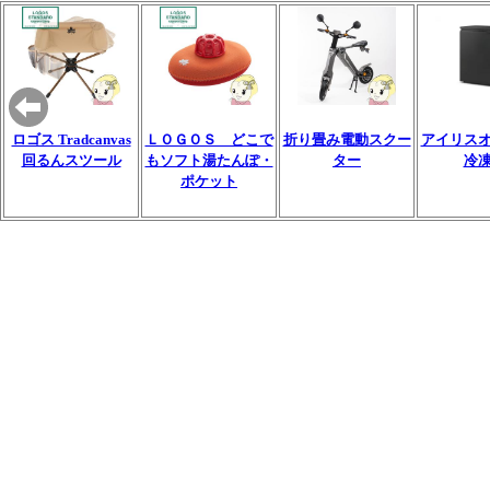
ロゴス Tradcanvas
ＬＯＧＯＳ どこで
折り畳み電動スクー
アイリス
回るんスツール
もソフト湯たんぽ・
ター
冷
ポケット