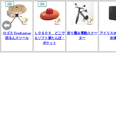
ロゴス Tradcanvas
ＬＯＧＯＳ どこで
折り畳み電動スクー
アイリス
回るんスツール
もソフト湯たんぽ・
ター
冷
ポケット