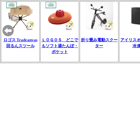
ロゴス Tradcanvas
ＬＯＧＯＳ どこで
折り畳み電動スクー
アイリス
回るんスツール
もソフト湯たんぽ・
ター
冷
ポケット