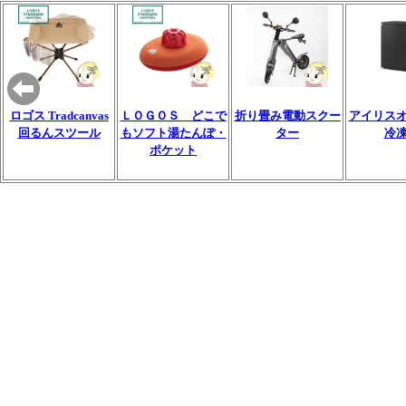
ロゴス Tradcanvas
ＬＯＧＯＳ どこで
折り畳み電動スクー
アイリス
回るんスツール
もソフト湯たんぽ・
ター
冷
ポケット