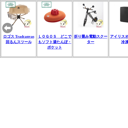
ロゴス Tradcanvas
ＬＯＧＯＳ どこで
折り畳み電動スクー
アイリス
回るんスツール
もソフト湯たんぽ・
ター
冷
ポケット