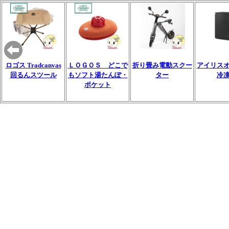
ロゴス Tradcanvas
ＬＯＧＯＳ どこで
折り畳み電動スクー
アイリス
回るんスツール
もソフト湯たんぽ・
ター
冷
ポケット