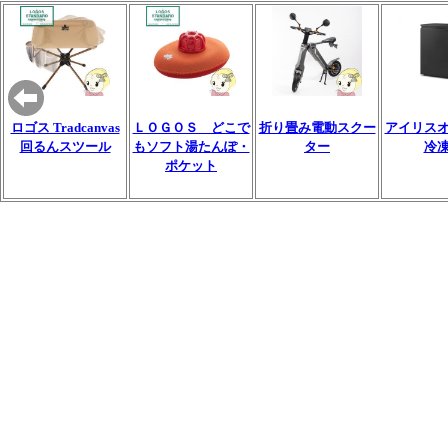
ロゴス Tradcanvas
ＬＯＧＯＳ どこで
折り畳み電動スクー
アイリス
回るんスツール
もソフト湯たんぽ・
ター
冷
ポケット