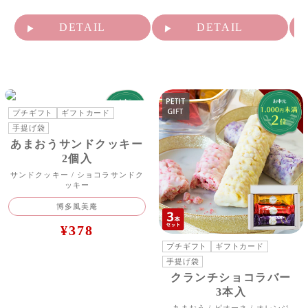
DETAIL
DETAIL
価格で探す/~1,000円
プチギフト
ギフトカード
手提げ袋
あまおうサンドクッキー
2個入
サンドクッキー / ショコラサンドク
ッキー
博多風美庵
¥378
プチギフト
ギフトカード
手提げ袋
クランチショコラバー
3本入
あまおう / ピオーネ / オレンジ