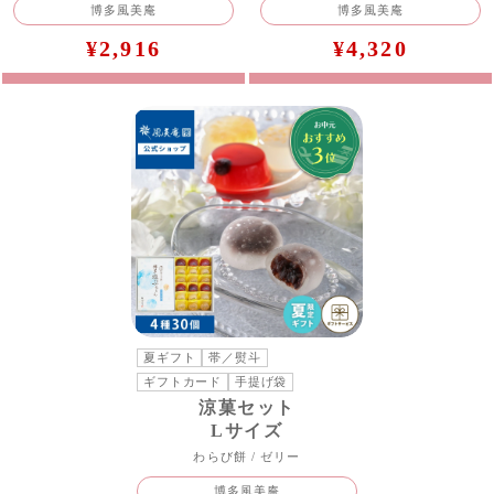
博多風美庵
博多風美庵
¥2,916
¥4,320
夏ギフト
帯／熨斗
ギフトカード
手提げ袋
涼菓セット
Lサイズ
わらび餅 / ゼリー
博多風美庵