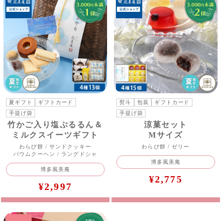
夏ギフト
ギフトカード
熨斗
包装
ギフトカード
手提げ袋
手提げ袋
竹かご入り塩ぷるるん＆
涼菓セット
ミルクスイーツギフト
Mサイズ
わらび餅 / サンドクッキー
わらび餅 / ゼリー
バウムクーヘン / ラングドシャ
博多風美庵
博多風美庵
¥2,775
¥2,997