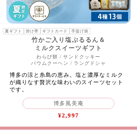
夏ギフト
掛け帯
ギフトカード
手提げ袋
竹かご入り塩ぷるるん＆
ミルクスイーツギフト
わらび餅 / サンドクッキー
バウムクーヘン / ラングドシャ
博多の涼と糸島の恵み。塩と濃厚なミルク
が織りなす贅沢な味わいのスイーツセット
です。
博多風美庵
¥2,997