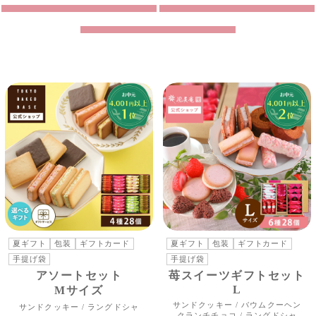
価格で探す/4,001円~
夏ギフト
包装
ギフトカード
夏ギフト
包装
ギフトカード
手提げ袋
手提げ袋
アソートセット
苺スイーツギフトセット
L
Mサイズ
サンドクッキー / バウムクーヘン
サンドクッキー / ラングドシャ
クランチチョコ / ラングドシャ