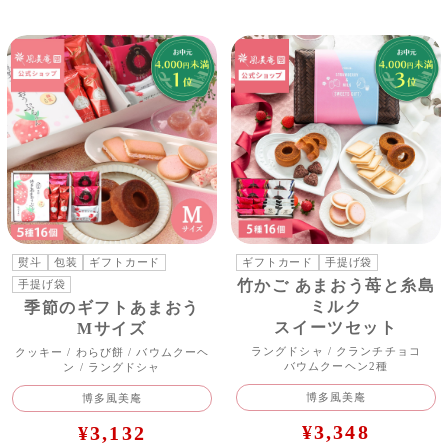
価格で探す/3,001~4,000円
熨斗
包装
ギフトカード
ギフトカード
手提げ袋
竹かご あまおう苺と糸島
手提げ袋
ミルク
季節のギフトあまおう
スイーツセット
Mサイズ
ラングドシャ / クランチチョコ
クッキー / わらび餅 / バウムクーヘ
バウムクーヘン2種
ン / ラングドシャ
博多風美庵
博多風美庵
¥3,348
¥3,132