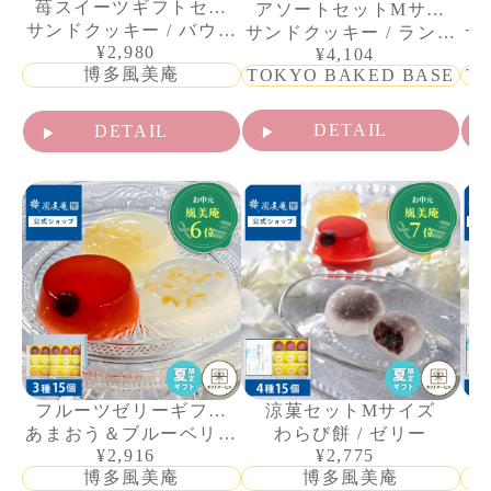
苺スイーツギフトセッ
アソートセットMサイ
サンドクッキー / バウム
トM
サンドクッキー / ラング
ズ
サ
¥2,980
クーヘン / クランチショ
¥4,104
ドシャ
博多風美庵
TOKYO BAKED BASE
T
コラバー
DETAIL
DETAIL
フルーツゼリーギフト
涼菓セットMサイズ
あまおう＆ブルーベリー
15個入
わらび餅 / ゼリー
¥2,916
¥2,775
ゼリー / 梨 / ニューサマ
博多風美庵
博多風美庵
ーオレンジゼリー