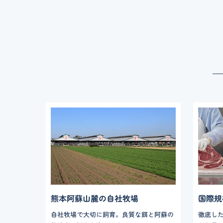
熊本阿蘇山麓の自社牧場
国際規格
自社牧場で大切に飼育。良質な餌と阿蘇の
徹底し