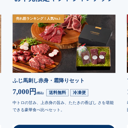
売れ筋ランキング！人気No.1
ふじ馬刺し赤身・霜降りセット
7,000円
送料無料
冷凍便
(税込)
中トロの甘み、上赤身の旨み、たたきの香ばし さを堪能
できる豪華食べ比べセット。