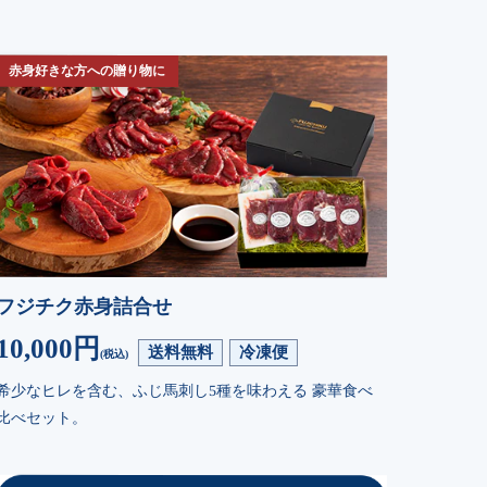
赤身好きな方への贈り物に
フジチク赤身詰合せ
10,000円
送料無料
冷凍便
(税込)
希少なヒレを含む、ふじ馬刺し5種を味わえる 豪華食べ
比べセット。