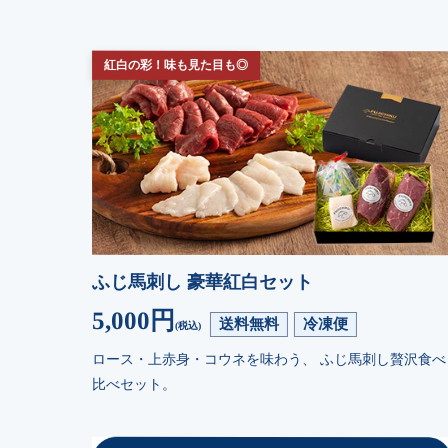
紅白の彩！味も見た目も◎
ふじ馬刺し 豪華紅白セット
5,000円
送料無料
冷凍便
(税込)
ロース・上赤身・コウネを味わう、 ふじ馬刺し贅沢食べ
比べセット。