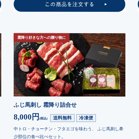
霜降り好きな方への贈り物に
ふじ馬刺し 霜降り詰合せ
8,000円
送料無料
冷凍便
(税込)
中トロ・チョーチン・フタエゴを味わう、 ふじ馬刺し希
少部位の食べ比べセット。