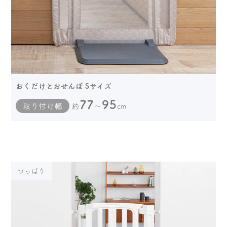
おくだけとおせんぼ Sサイズ
77
95
取り付け幅
約
～
cm
つっぱり