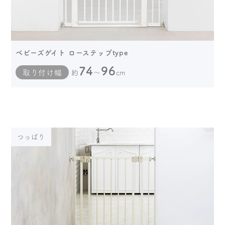
ベビーズゲイト ローステップtype
74
96
取り付け幅
約
～
cm
つっぱり