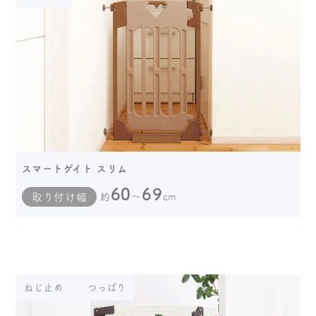
スマートゲイト スリム
60
69
取り付け幅
約
～
cm
ねじ止め
つっぱり