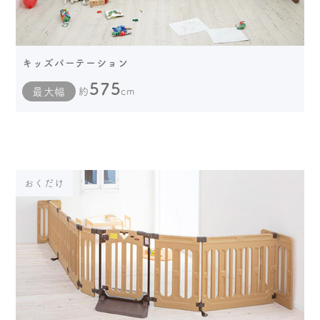
キッズパーテーション
575
最大幅
約
cm
おくだけ