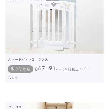
スマートゲイト2 プラス
67
91
取り付け幅
約
～
cm（※階段上：69～
93cm）
つっぱり