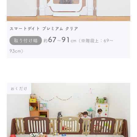
スマートゲイト プレミアム クリア
67
91
取り付け幅
約
～
cm（※階段上：69～
93cm）
おくだけ