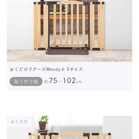
おくだけドアーズWoodyⅡ Sサイズ
75
102
取り付け幅
約
～
cm
おくだけ