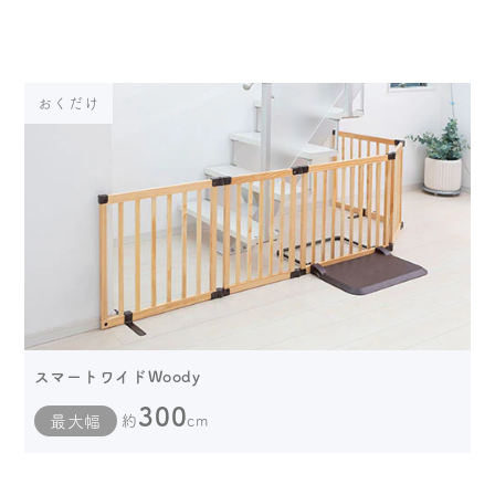
おくだけ
スマートワイドWoody
300
最大幅
約
cm