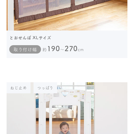
とおせんぼ XLサイズ
190
270
取り付け幅
約
～
cm
ねじ止め
つっぱり