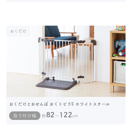
おくだけ
おくだけとおせんぼ おくトビラS ホワイトスチール
82
122
取り付け幅
約
～
cm