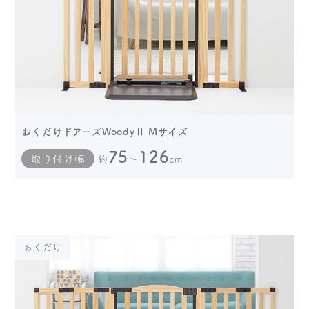
おくだけドアーズWoodyⅡ Mサイズ
75
126
取り付け幅
約
～
cm
おくだけ