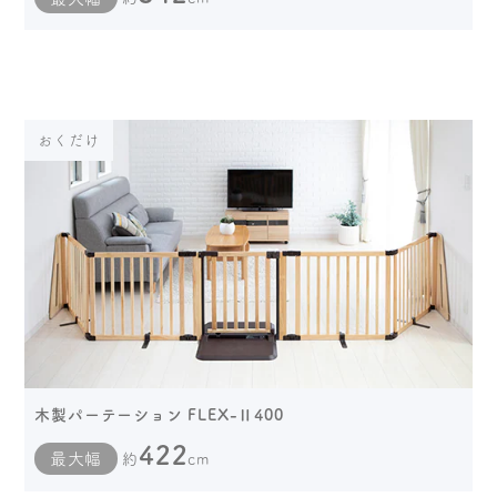
おくだけ
木製パーテーション FLEX-Ⅱ400
422
最大幅
約
cm