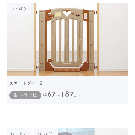
つっぱり
スマートゲイト2
67
187
取り付け幅
約
～
cm
ねじ止め
つっぱり