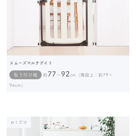
スムーズマルチゲイト
77
92
取り付け幅
約
～
cm（階段上：約79～
94cm）
おくだけ