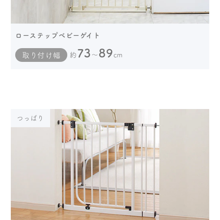
ローステップベビーゲイト
73
89
取り付け幅
約
～
cm
つっぱり