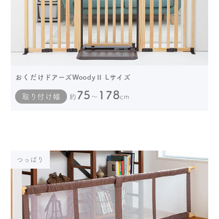
おくだけドアーズWoodyⅡ Lサイズ
75
178
取り付け幅
約
～
cm
つっぱり