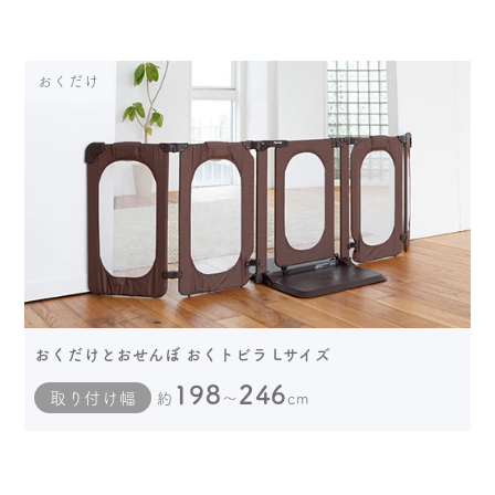
おくだけ
おくだけとおせんぼ おくトビラ Lサイズ
198
246
取り付け幅
約
～
cm