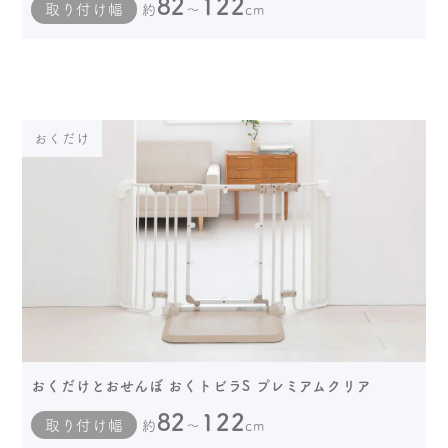
82
122
取り付け幅
約
～
cm
おくだけ
おくだけとおせんぼ おくトビラS プレミアムクリア
82
122
取り付け幅
約
～
cm