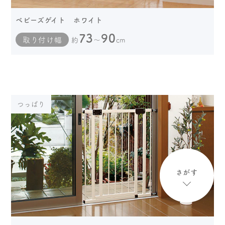
ベビーズゲイト ホワイト
73
90
取り付け幅
約
～
cm
つっぱり
さがす