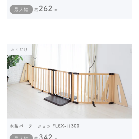
262
最大幅
約
cm
おくだけ
木製パーテーション FLEX-Ⅱ300
342
最大幅
約
cm