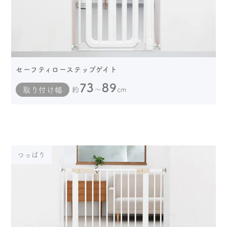
セーフティローステップゲイト
73
89
取り付け幅
約
～
cm
つっぱり