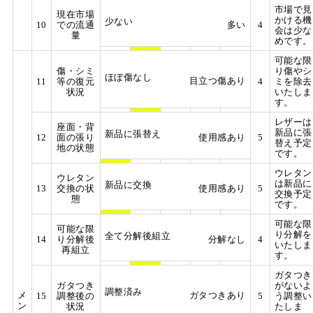
市場で見
現在市場
かける機
少ない
10
での流通
多い
4
会は少な
量
めです。
可能な限
傷・シミ
り傷やシ
ほぼ傷なし
目立つ傷あり
11
等の復元
4
ミを除去
状況
いたしま
す。
レザーは
座面・背
新品に張
新品に張替え
12
面の張り
使用感あり
5
替え予定
地の状態
です。
ウレタン
ウレタン
は新品に
新品に交換
13
交換の状
使用感あり
5
交換予定
態
です。
可能な限
可能な限
り分解を
全て分解後組立
14
り分解後
分解なし
4
いたしま
再組立
す。
ガタつき
ガタつき
がないよ
調整済み
メ
ガタつきあり
15
調整後の
5
う調整い
ン
状況
たしま