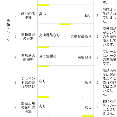
す。
当時よく
商品の希
生産され
高い
5
低い
3
少性
ていまし
商
た。
品
ス
交換部品
ペ
がないも
交換部品
交換部品なし
ッ
交換部品あり
6
5
のを高評
の有無
ク
価として
います。
フレーム
無垢材の
はオーク
全て無垢材
7
突板貼り
5
使用率
の無垢材
です。
商品の強
度に関わ
ジョイン
るような
なし
あり
8
ト部の割
5
割れやひ
れやひび
びはござ
いませ
ん。
刻印やス
製造工場
テッカー
あり
9
の刻印の
なし
1
はござい
有無
ません。