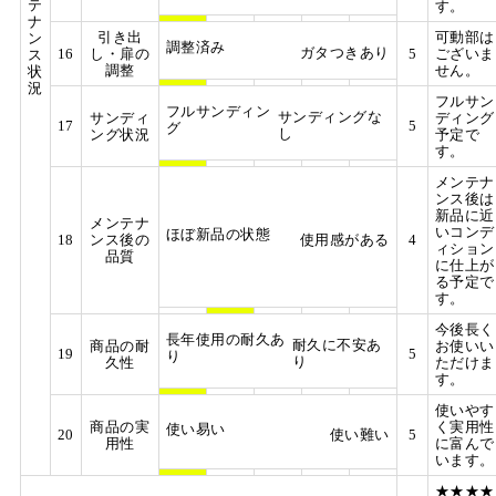
テ
す。
ナ
引き出
可動部は
ン
調整済み
ガタつきあり
16
し・扉の
5
ございま
ス
調整
せん。
状
況
フルサン
フルサンディン
サンディングな
サンディ
ディング
17
5
グ
し
ング状況
予定で
す。
メンテナ
ンス後は
新品に近
メンテナ
いコンデ
ほぼ新品の状態
18
ンス後の
使用感がある
4
ィション
品質
に仕上が
る予定で
す。
今後長く
長年使用の耐久あ
耐久に不安あ
商品の耐
お使いい
19
5
り
り
久性
ただけま
す。
使いやす
商品の実
く実用性
使い易い
20
使い難い
5
用性
に富んで
います。
★★★★