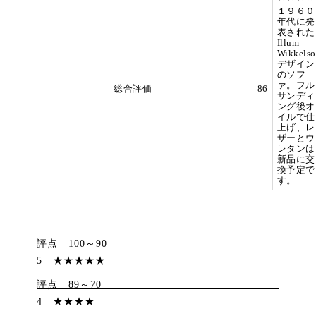
１９６０
年代に発
表された
Illum
Wikkelso
デザイン
のソフ
ァ。フル
総合評価
86
サンディ
ング後オ
イルで仕
上げ、レ
ザーとウ
レタンは
新品に交
換予定で
す。
評点 100～90
5 ★★★★★
評点 89～70
4 ★★★★