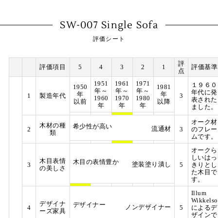
SW-007 Single Sofa
評価シート
評
評価項目
5
4
3
2
1
評価基準
点
1951
1961
1971
１９６０
1950
1981
年～
年～
年～
年代に発
年
年
1
製造年代
3
1960
1970
1980
表された
以前
以降
年
年
年
ました。
オーク材
木材の種
希少性が高い
流通材
2
3
のフレー
類
ムです。
オークら
しいはっ
木目表情
木目の表情豊か
塗装塗り潰し
3
5
きりとし
の美しさ
た木目で
す。
Illum
Wikkelso
デザイナ
デザイナー
ノンデザイナー
4
5
によるデ
ーズ家具
ザインで