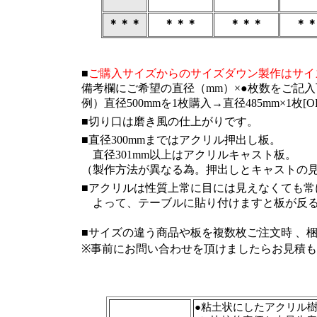
＊＊＊
＊＊＊
＊＊＊
＊
■
ご購入サイズからのサイズダウン製作はサイズ
備考欄にご希望の直径（mm）×●枚数をご記
例）直径500mmを1枚購入→直径485mm×1枚[O
■切り口は磨き風の仕上がりです。
■直径300mmまではアクリル押出し板。
直径301mm以上はアクリルキャスト板。
（製作方法が異なる為。押出しとキャストの
■アクリルは性質上常に目には見えなくても常
よって、テーブルに貼り付けますと板が反る
■サイズの違う商品や板を複数枚ご注文時 、
※事前にお問い合わせを頂けましたらお見積
●粘土状にしたアクリル