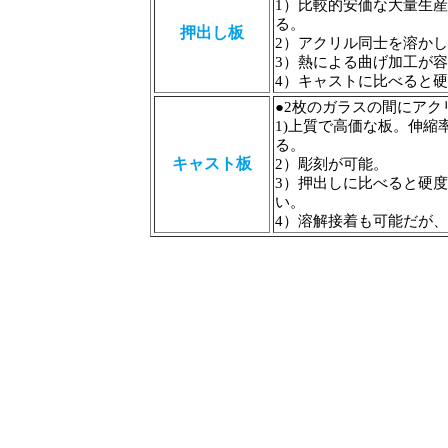
1）比較的安価な大量生
る。
押出し板
2）アクリル同士を溶か
3）熱による曲げ加工が
4）キャストに比べると
●2枚のガラスの間にア
1)上質で高価な板。伸
る。
キャスト板
2）彫刻が可能。
3）押出しに比べると硬
い。
4）溶解接着も可能だが