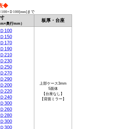
表◆
×Ｄ100[mm]まで
寸
板厚・台座
mm×奥行mm）
Ｄ100
Ｄ150
Ｄ170
Ｄ190
Ｄ210
Ｄ230
Ｄ250
Ｄ270
Ｄ290
上部ケース3mm
Ｄ200
5面体
Ｄ220
【台座なし】
Ｄ240
【背面ミラー】
Ｄ300
Ｄ260
Ｄ280
Ｄ300
Ｄ300