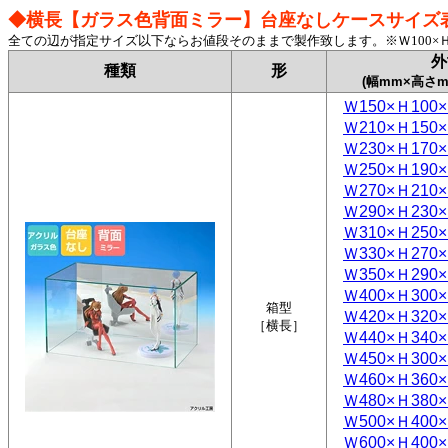
◆横長【ガラス色背面ミラー】台座なしケースサイズ
全ての辺が指定サイズ以下ならお値段そのままで製作致します。※Ｗ100×Ｈ100
外
種類
形
(幅mm×高さ
Ｗ150×Ｈ100×
Ｗ210×Ｈ150×
Ｗ230×Ｈ170×
Ｗ250×Ｈ190×
Ｗ270×Ｈ210×
Ｗ290×Ｈ230×
Ｗ310×Ｈ250×
Ｗ330×Ｈ270×
Ｗ350×Ｈ290×
Ｗ400×Ｈ300×
箱型
Ｗ420×Ｈ320×
［横長］
Ｗ440×Ｈ340×
Ｗ450×Ｈ300×
Ｗ460×Ｈ360×
Ｗ480×Ｈ380×
Ｗ500×Ｈ400×
Ｗ600×Ｈ400×